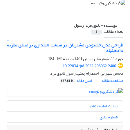
نویسنده =
ثانوی فرد، رسول
تعداد مقالات:
1
طراحی مدل خشنودی مشتریان در صنعت هتلداری بر مبنای نظریهٔ
داده‌بنیاد
دوره 11، شماره 4، زمستان 1401، صفحه
169-184
10.22034/jtd.2022.298062.2406
محسن سهرابی، احمد راه چمنی، رسول ثانوی فرد
مشاهده مقاله
اصل مقاله
667.61 K
مقالات آماده انتشار
شماره جاری
شماره‌های پیشین نشریه