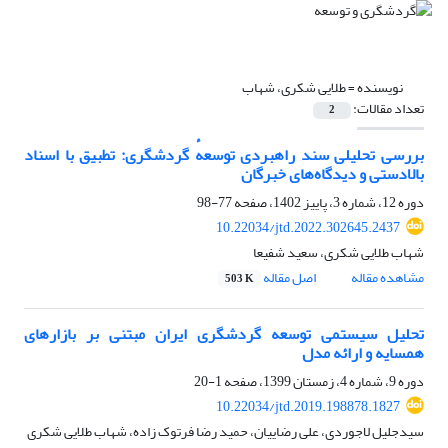
نویسنده =
طلایی شکری، شهاب
تعداد مقالات:
2
بررسی تحلیلی سند راهبردی توسعهٔ گردشگری: تطبیق با اسناد
بالادستی و دیدگاه‌های خبرگان
دوره 12، شماره 3، پاییز 1402، صفحه
77-98
10.22034/jtd.2022.302645.2437
شهاب طلایی شکری، سعید شفیعا
مشاهده مقاله
اصل مقاله
503 K
تحلیل سیستمی توسعه گردشگری ایران مبتنی بر بازارهای
همسایه و ارائه مدل
دوره 9، شماره 4، زمستان 1399، صفحه
1-20
10.22034/jtd.2019.198878.1827
سیدجلیل لاجوردی، علی رضاییان، حمید رضا فرتوک زاده، شهاب طلایی شکری