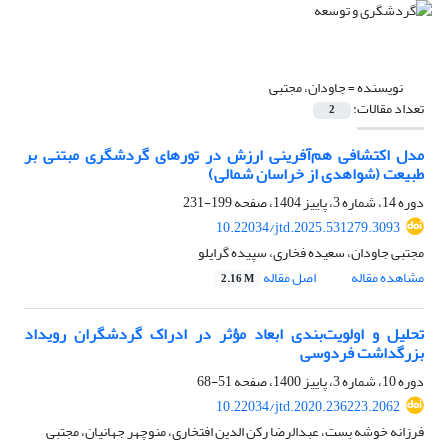
نویسنده =
جاودان، مجتبی
تعداد مقالات:
2
مدل اکتشافی هم‌آفرینی ارزش در تورهای گردشگری مبتنی بر
طبیعت (شواهدی از خراسان شمالی)
دوره 14، شماره 3، پاییز 1404، صفحه
199-231
10.22034/jtd.2025.531279.3093
مجتبی جاودان، سعیده فخاری، سپیده گرایلو
مشاهده مقاله
اصل مقاله
2.16 M
تحلیل و اولویت‌بندی ابعاد مؤثر در ادراک گردشگران رویداد
بزرگداشت فردوسی
دوره 10، شماره 3، پاییز 1400، صفحه
51-68
10.22034/jtd.2020.236223.2062
فرزانه خوشه بست، عبدالرضا رکن الدین افتخاری، منوچهر جهانیان، مجتبی