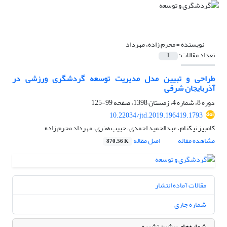
نویسنده =
محرم زاده، مهرداد
تعداد مقالات:
1
طراحی و تبیین مدل مدیریت توسعه گردشگری ورزشی در
آذربایجان شرقی
دوره 8، شماره 4، زمستان 1398، صفحه
99-125
10.22034/jtd.2019.196419.1793
کامبیز نیکنام، عبدالحمید احمدی، حبیب هنری، مهرداد محرم زاده
مشاهده مقاله
اصل مقاله
870.56 K
مقالات آماده انتشار
شماره جاری
شماره‌های پیشین نشریه