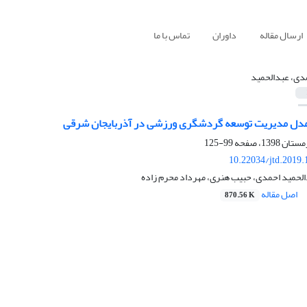
ارسال مقاله
داوران
تماس با ما
دی، عبدالحمید
 مدل مدیریت توسعه گردشگری ورزشی در آذربایجان شرقی
99-125
10.22034/jtd.2019
دالحمید احمدی، حبیب هنری، مهرداد محرم زاده
اصل مقاله
870.56 K