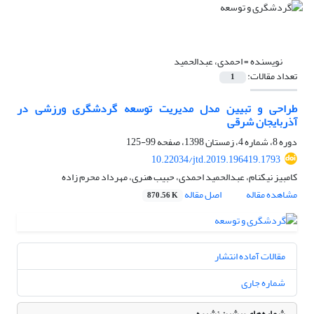
نویسنده =
احمدی، عبدالحمید
تعداد مقالات:
1
طراحی و تبیین مدل مدیریت توسعه گردشگری ورزشی در
آذربایجان شرقی
دوره 8، شماره 4، زمستان 1398، صفحه
99-125
10.22034/jtd.2019.196419.1793
کامبیز نیکنام، عبدالحمید احمدی، حبیب هنری، مهرداد محرم زاده
مشاهده مقاله
اصل مقاله
870.56 K
مقالات آماده انتشار
شماره جاری
شماره‌های پیشین نشریه