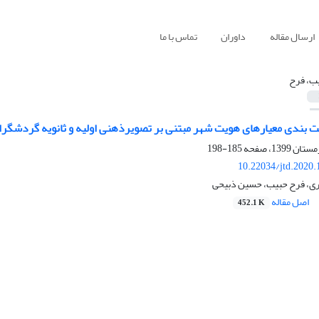
ارسال مقاله
داوران
تماس با ما
ب، فرح
ت بندی معیارهای هویت شهر مبتنی بر تصویرذهنی اولیه و ثانویه گردشگران
185-198
10.22034/jtd.2020
ری، فرح حبیب، حسین ذبیحی
اصل مقاله
452.1 K