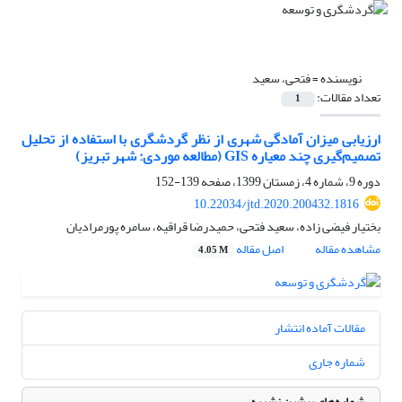
نویسنده =
فتحی، سعید
تعداد مقالات:
1
ارزیابی میزان آمادگی شهری از نظر گردشگری با استفاده از تحلیل
تصمیم‌گیری چند معیاره GIS (مطالعه موردی: شهر تبریز)
دوره 9، شماره 4، زمستان 1399، صفحه
139-152
10.22034/jtd.2020.200432.1816
بختیار فیضی زاده، سعید فتحی، حمیدرضا قراقیه، سامره پورمرادیان
مشاهده مقاله
اصل مقاله
4.05 M
مقالات آماده انتشار
شماره جاری
شماره‌های پیشین نشریه