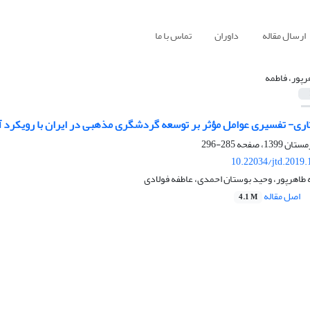
ارسال مقاله
داوران
تماس با ما
رپور، فاطمه
ری- تفسیری عوامل مؤثر بر توسعه گردشگری مذهبی در ایران با رویکرد آ
285-296
10.22034/jtd.2019
 طاهرپور، وحید بوستان احمدی، عاطفه فولادی
اصل مقاله
4.1 M