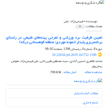
نویسنده =
فهیمی‌نژاد، علی
تعداد مقالات:
1
تعیین ظرفیت برد ورزشی و تفرجی پهنه‌های طبیعی در راستای
برنامه‌ریزی پایدار (نمونه موردی: منطقه کوهستانی درکه)
دوره 8، شماره 4، زمستان 1398، صفحه
82-98
10.22034/jtd.2019.161752.1590
محمد طاهری حسین آبادی، سید مصطفی طیبی ثانی، علی فهیمی‌نژاد، هومن
بهمن‌پور
مشاهده مقاله
اصل مقاله
759.52 K
مقالات آماده انتشار
شماره جاری