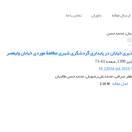
ارسال مقاله
داوران
تماس با ما
بیان، محمدحسن
ذیری خیابان در پایداری گردشگری شهری مطالعۀ موردی خیابان ولیعصر
61-73
10.22034/jtd.2019
ظفر صرافی، محمدتقی رضویان، محمدحسن طالبیان
اصل مقاله
2.16 M