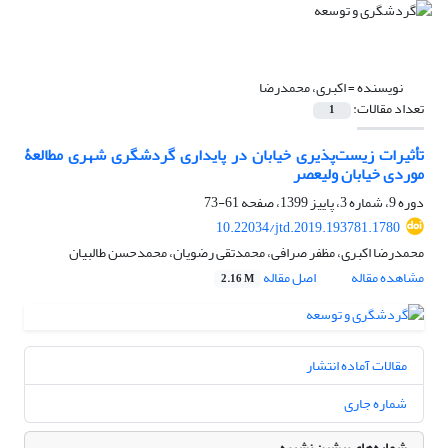
نویسنده =
اکبری، محمدرضا
تعداد مقالات:
1
تأثیرات زیست‌پذیری خیابان در پایداری گردشگری شهری مطالعۀ
موردی خیابان ولیعصر
دوره 9، شماره 3، پاییز 1399، صفحه
61-73
10.22034/jtd.2019.193781.1780
محمدرضا اکبری، مظفر صرافی، محمدتقی رضویان، محمدحسن طالبیان
مشاهده مقاله
اصل مقاله
2.16 M
مقالات آماده انتشار
شماره جاری
شماره‌های پیشین نشریه