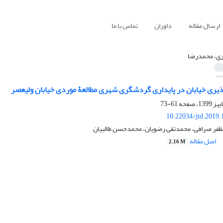
ارسال مقاله
داوران
تماس با ما
ری، محمدرضا
ذیری خیابان در پایداری گردشگری شهری مطالعۀ موردی خیابان ولیعصر
61-73
10.22034/jtd.2019
ظفر صرافی، محمدتقی رضویان، محمدحسن طالبیان
اصل مقاله
2.16 M