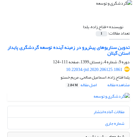
نویسنده =
فتاح زاده، یلدا
تعداد مقالات:
1
تدوین سناریوهای پیش‌رو در زمینه آینده توسعه گردشگری پایدار
استان گیلان
دوره 9، شماره 4، زمستان 1399، صفحه
111-124
10.22034/jtd.2020.206125.1861
یلدا فتاح زاده، اسماعیل صالحی، مریم خستو
مشاهده مقاله
اصل مقاله
2.84 M
مقالات آماده انتشار
شماره جاری
شماره‌های پیشین نشریه