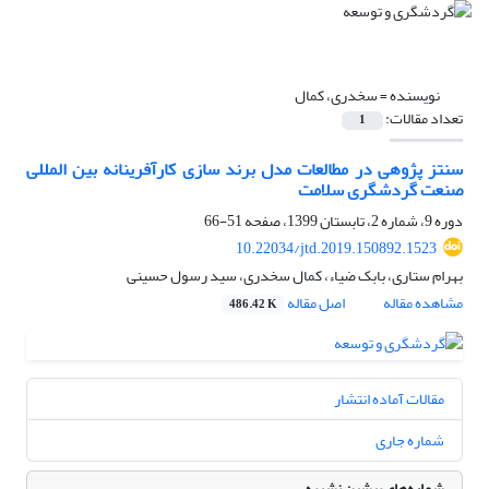
نویسنده =
سخدری، کمال
تعداد مقالات:
1
سنتز پژوهی در مطالعات مدل برند سازی کارآفرینانه بین المللی
صنعت گردشگری سلامت
دوره 9، شماره 2، تابستان 1399، صفحه
51-66
10.22034/jtd.2019.150892.1523
بهرام ستاری، بابک ضیاء، کمال سخدری، سید رسول حسینی
مشاهده مقاله
اصل مقاله
486.42 K
مقالات آماده انتشار
شماره جاری
شماره‌های پیشین نشریه