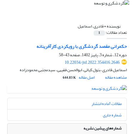
نویسنده =
قادری، اسماعیل
تعداد مقالات:
1
حکمرانی مقصد گردشگری با رویکردی کارآفرینانه
دوره 12، شماره 3، پاییز 1402، صفحه
43-58
10.22034/jtd.2022.354416.2646
اسماعیل قادری، بتول کیائی، ابوالحسن فقیهی، سیدمجتبی محمودزاده
مشاهده مقاله
اصل مقاله
644.83 K
مقالات آماده انتشار
شماره جاری
شماره‌های پیشین نشریه