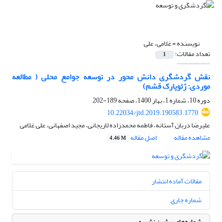
نویسنده =
غلامی، علی
تعداد مقالات:
1
نقش گردشگری دانش محور در توسعه جوامع محلی ( مطالعه
موردی: ژئوپارک قشم)
دوره 10، شماره 1، بهار 1400، صفحه
189-202
10.22034/jtd.2019.190583.1770
علیرضا دربان آستانه، فاطمه محمدزاده لاریجانی، مجید اصفهانی، علی غلامی
مشاهده مقاله
اصل مقاله
4.46 M
مقالات آماده انتشار
شماره جاری
شماره‌های پیشین نشریه