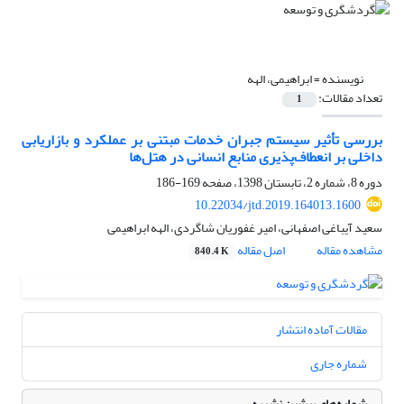
نویسنده =
ابراهیمی، الهه
تعداد مقالات:
1
بررسی تأثیر سیستم جبران خدمات مبتنی بر عملکرد و بازاریابی
داخلی بر انعطاف‌پذیری منابع انسانی در هتل‌ها
دوره 8، شماره 2، تابستان 1398، صفحه
169-186
10.22034/jtd.2019.164013.1600
سعید آیباغی اصفهانی، امیر غفوریان شاگردی، الهه ابراهیمی
مشاهده مقاله
اصل مقاله
840.4 K
مقالات آماده انتشار
شماره جاری
شماره‌های پیشین نشریه