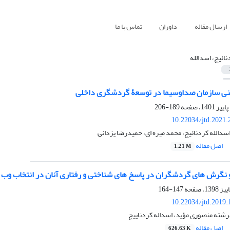
ارسال مقاله
داوران
تماس با ما
نائیج، اسدالله
نی سازمان صداوسیما در توسعۀ گردشگری داخلی
189-206
10.22034/jtd.2021
سدالله کردنائیج، محمد میره ای، حمیدرضا یزدانی
اصل مقاله
1.21 M
نگرش های گردشگران در پاسخ های شناختی و رفتاری آنان در انتخاب و
147-164
10.22034/jtd.2019
 فرشته منصوری مؤید، اسداله کردناییج
اصل مقاله
626.63 K