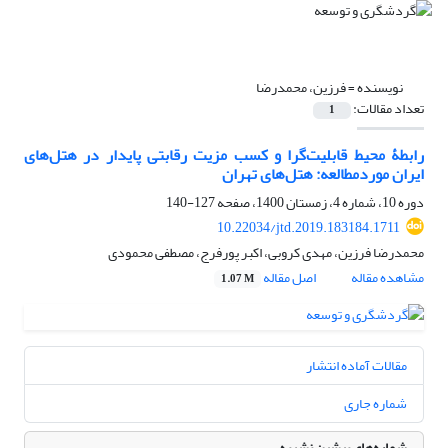
نویسنده =
فرزین، محمدرضا
تعداد مقالات:
1
رابطۀ محیط قابلیت‌گرا و کسب مزیت رقابتی پایدار در هتل‌های
ایران موردمطالعه: هتل‌های تهران
دوره 10، شماره 4، زمستان 1400، صفحه
127-140
10.22034/jtd.2019.183184.1711
محمدرضا فرزین، مهدی کروبی، اکبر پورفرج، مصطفی محمودی
مشاهده مقاله
اصل مقاله
1.07 M
مقالات آماده انتشار
شماره جاری
شماره‌های پیشین نشریه