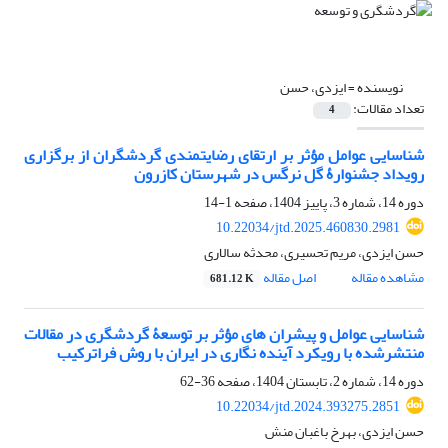
نویسنده =
ایزدی، حسن
تعداد مقالات:
4
شناسایی عوامل مؤثر بر ارتقای رضایتمندی گردشگران از برگزاری
رویداد جشنوارۀ گل نرگس در شهرستان کازرون
دوره 14، شماره 3، پاییز 1404، صفحه
1-14
10.22034/jtd.2025.460830.2981
حسن ایزدی، مریم تحسیری، محدثه سالاری
مشاهده مقاله
اصل مقاله
681.12 K
شناسایی عوامل و پیشران‏ های مؤثر بر توسعۀ گردشگری در مقالات
منتشرشده با رویکرد آینده‏ نگاری در ایران با روش فراترکیب
دوره 14، شماره 2، تابستان 1404، صفحه
36-62
10.22034/jtd.2024.393275.2851
حسن ایزدی، بهرخ باغبان منش