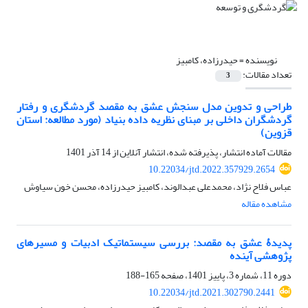
نویسنده =
حیدرزاده، کامبیز
تعداد مقالات:
3
طراحی و تدوین مدل سنجش عشق به مقصد گردشگری و رفتار
گردشگران داخلی بر مبنای نظریه داده بنیاد (مورد مطالعه: استان
قزوین)
مقالات آماده انتشار، پذیرفته شده، انتشار آنلاین از
14 آذر 1401
10.22034/jtd.2022.357929.2654
عباس فلاح نژاد، محمدعلی عبدالوند، کامبیز حیدرزاده، محسن خون سیاوش
مشاهده مقاله
پدیدۀ عشق به مقصد: بررسی سیستماتیک ادبیات و مسیرهای
پژوهشی آینده
دوره 11، شماره 3، پاییز 1401، صفحه
165-188
10.22034/jtd.2021.302790.2441