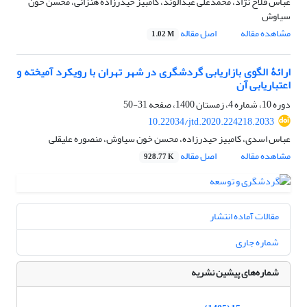
عباس فلاح نژاد، محمدعلی عبدالوند، کامبیز حیدرزاده هنزانی، محسن خون
سیاوش
مشاهده مقاله
اصل مقاله
1.02 M
ارائۀ الگوی بازاریابی گردشگری در شهر تهران با رویکرد آمیخته و
اعتباریابی آن
دوره 10، شماره 4، زمستان 1400، صفحه
31-50
10.22034/jtd.2020.224218.2033
عباس اسدی، کامبیز حیدرزاده، محسن خون سیاوش، منصوره علیقلی
مشاهده مقاله
اصل مقاله
928.77 K
مقالات آماده انتشار
شماره جاری
شماره‌های پیشین نشریه