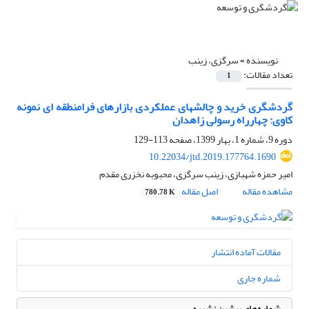
نویسنده =
سرگزی، زینب
تعداد مقالات:
1
گردشگری خرید و چالشهای عملکردی بازارهای فرامنطقه ای نمونه
کاوی: چهارراه رسولی زاهدان
دوره 9، شماره 1، بهار 1399، صفحه
113-129
10.22034/jtd.2019.177764.1690
امیر حمزه شهبازی، زینب سرگزی، محبوبه نخزری مقدم
مشاهده مقاله
اصل مقاله
780.78 K
مقالات آماده انتشار
شماره جاری
شماره‌های پیشین نشریه