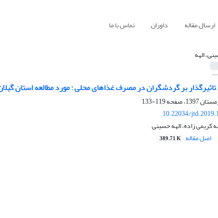
ارسال مقاله
داوران
تماس با ما
نی، الهه
تاثیرگذار بر گردشگران در مصرف غذاهای محلی : مورد مطالعه استان گیلان
119-133
10.22034/jtd.2019
هه کریمی زاده، الهه حسینی
اصل مقاله
389.71 K