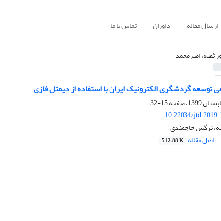
ارسال مقاله
داوران
تماس با ما
ر ثقیه، امیرمحمد
ی توسعه گردشگری الکترونیک ایران با استفاده از دیمتل فازی
15-32
10.22034/jtd.2019
یه، نرگس حاجمندی
اصل مقاله
512.88 K