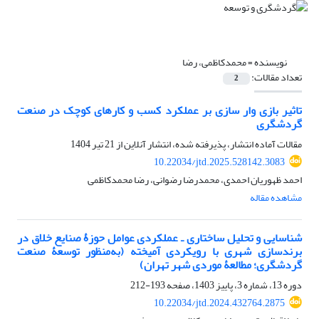
نویسنده =
محمدکاظمی، رضا
تعداد مقالات:
2
تاثیر بازی وار سازی بر عملکرد کسب و کارهای کوچک در صنعت
گردشگری
مقالات آماده انتشار، پذیرفته شده، انتشار آنلاین از
21 تیر 1404
10.22034/jtd.2025.528142.3083
احمد ظهوریان احمدی، محمدرضا رضوانی، رضا محمدکاظمی
مشاهده مقاله
شناسایی و تحلیل ساختاری ـ عملکردی عوامل حوزۀ صنایع خلاق در
برندسازی شهری با رویکردی آمیخته (به‌منظور توسعۀ صنعت
گردشگری؛ مطالعۀ موردی شهر تهران)
دوره 13، شماره 3، پاییز 1403، صفحه
193-212
10.22034/jtd.2024.432764.2875