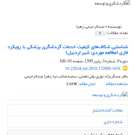
نویسنده =
عبدالرحیمی، زهرا
تعداد مقالات:
1
شناسایی شکاف‌های کیفیت خدمات گردشگری پزشکی با رویکرد
فازی (مطالعه‌ موردی: شهر اردبیل)
دوره 9، شماره 3، پاییز 1399، صفحه
91-106
10.22034/jtd.2019.172090.1656
باقر عسگرنژاد نوری، ولی نعمتی، سمیه صائب نیا، زهرا عبدالرحیمی
مشاهده مقاله
اصل مقاله
2.14 M
مقالات آماده انتشار
شماره جاری
شماره‌های پیشین نشریه