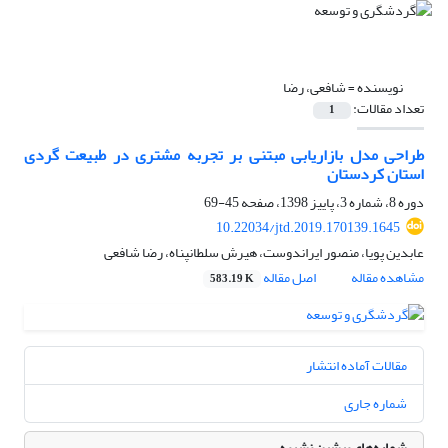
نویسنده =
شافعی، رضا
تعداد مقالات:
1
طراحی مدل بازاریابی مبتنی بر تجربه مشتری در طبیعت گردی
استان کردستان
دوره 8، شماره 3، پاییز 1398، صفحه
45-69
10.22034/jtd.2019.170139.1645
عابدین پویا، منصور ایراندوست، هیرش سلطانپناه، رضا شافعی
مشاهده مقاله
اصل مقاله
583.19 K
مقالات آماده انتشار
شماره جاری
شماره‌های پیشین نشریه