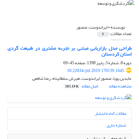
نویسنده =
ایراندوست، منصور
تعداد مقالات:
1
طراحی مدل بازاریابی مبتنی بر تجربه مشتری در طبیعت گردی
استان کردستان
دوره 8، شماره 3، پاییز 1398، صفحه
45-69
10.22034/jtd.2019.170139.1645
عابدین پویا، منصور ایراندوست، هیرش سلطانپناه، رضا شافعی
مشاهده مقاله
اصل مقاله
583.19 K
مقالات آماده انتشار
شماره جاری
شماره‌های پیشین نشریه