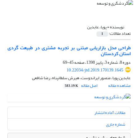
نویسنده =
پویا، عابدین
تعداد مقالات:
1
طراحی مدل بازاریابی مبتنی بر تجربه مشتری در طبیعت گردی
استان کردستان
دوره 8، شماره 3، پاییز 1398، صفحه
45-69
10.22034/jtd.2019.170139.1645
عابدین پویا، منصور ایراندوست، هیرش سلطانپناه، رضا شافعی
مشاهده مقاله
اصل مقاله
583.19 K
مقالات آماده انتشار
شماره جاری
شماره‌های پیشین نشریه