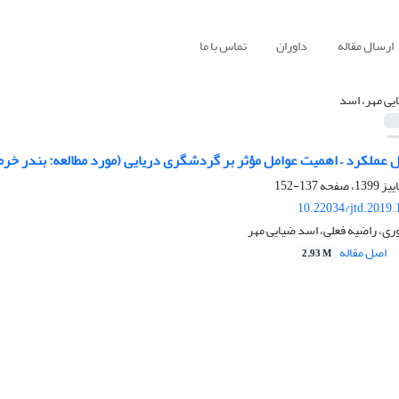
ارسال مقاله
داوران
تماس با ما
یی مهر، اسد
ل عملکرد – اهمیت عوامل مؤثر بر گردشگری دریایی (مورد مطالعه: بندر خر
137-152
10.22034/jtd.2019
ی، راضیه فعلی، اسد ضیایی مهر
اصل مقاله
2.93 M