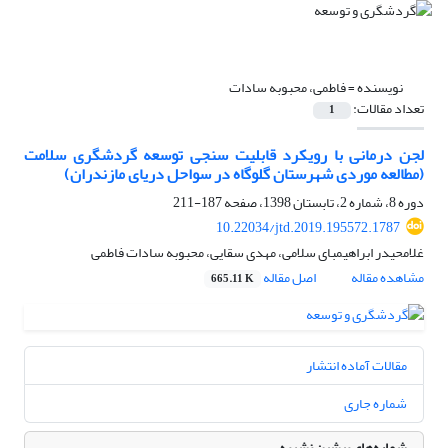
نویسنده =
فاطمی، محبوبه سادات
تعداد مقالات:
1
لجن درمانی با رویکرد قابلیت سنجی توسعه گردشگری سلامت
(مطالعه موردی شهرستان گلوگاه در سواحل دریای مازندران)
دوره 8، شماره 2، تابستان 1398، صفحه
187-211
10.22034/jtd.2019.195572.1787
غلامحیدر ابراهیمبای سلامی، مهدی سقایی، محبوبه سادات فاطمی
مشاهده مقاله
اصل مقاله
665.11 K
مقالات آماده انتشار
شماره جاری
شماره‌های پیشین نشریه