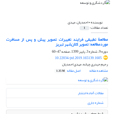
نویسنده =
احمدیان، مهدی
تعداد مقالات:
1
مطالعۀ تطبیقی فرایند تغییرات تصویر پیش و پس از مسافرت
موردمطالعه: تصویر کلان‌شهر تبریز
دوره 9، شماره 3، پاییز 1399، صفحه
47-60
10.22034/jtd.2019.165139.1605
رحیم حیدری چیانه، مهدی احمدیان
مشاهده مقاله
اصل مقاله
1.35 M
مقالات آماده انتشار
شماره جاری
شماره‌های پیشین نشریه