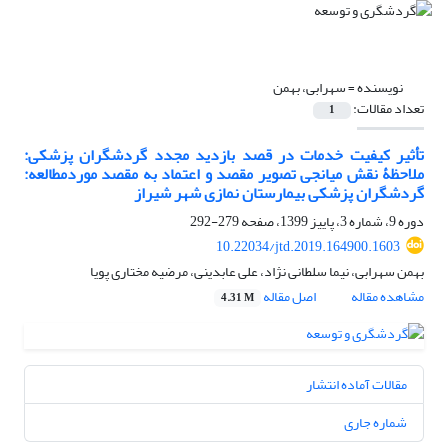
نویسنده =
سهرابی، بهمن
تعداد مقالات:
1
تأثیر کیفیت خدمات در قصد بازدید مجدد گردشگران پزشکی:
ملاحظۀ نقش میانجی تصویر مقصد و اعتماد به مقصد موردمطالعه:
گردشگران پزشکی بیمارستان نمازی شهر شیراز
دوره 9، شماره 3، پاییز 1399، صفحه
279-292
10.22034/jtd.2019.164900.1603
بهمن سهرابی، نیما سلطانی نژاد، علی عابدینی، مرضیه مختاری پویا
مشاهده مقاله
اصل مقاله
4.31 M
مقالات آماده انتشار
شماره جاری