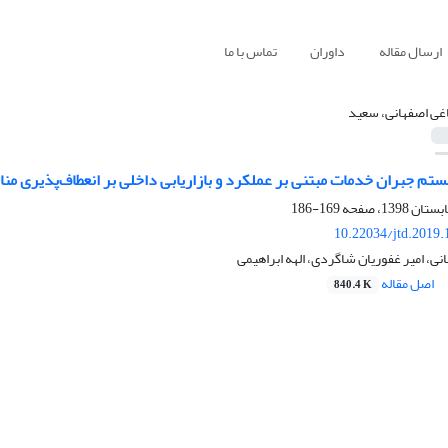
ارسال مقاله
داوران
تماس با ما
اغی اصفهانی، سعید
تم جبران خدمات مبتنی بر عملکرد و بازاریابی داخلی بر انعطاف‌پذیری مناب
169-186
10.22034/jtd.2019
نی، امیر غفوریان شاگردی، الهه ابراهیمی
اصل مقاله
840.4 K