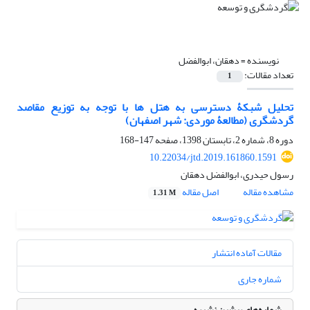
نویسنده =
دهقان، ابوالفضل
تعداد مقالات:
1
تحلیل شبکۀ دسترسی به هتل ها با توجه به توزیع مقاصد
گردشگری (مطالعۀ موردی: شهر اصفهان)
دوره 8، شماره 2، تابستان 1398، صفحه
147-168
10.22034/jtd.2019.161860.1591
رسول حیدری، ابوالفضل دهقان
مشاهده مقاله
اصل مقاله
1.31 M
مقالات آماده انتشار
شماره جاری
شماره‌های پیشین نشریه