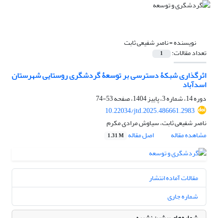
نویسنده =
ناصر شفیعی ثابت
تعداد مقالات:
1
اثرگذاری شبکۀ دسترسی بر توسعۀ گردشگری روستایی شهرستان
اسدآباد
دوره 14، شماره 3، پاییز 1404، صفحه
53-74
10.22034/jtd.2025.486661.2983
ناصر شفیعی ثابت، سیاوش مرادی مکرم
مشاهده مقاله
اصل مقاله
1.31 M
مقالات آماده انتشار
شماره جاری
شماره‌های پیشین نشریه