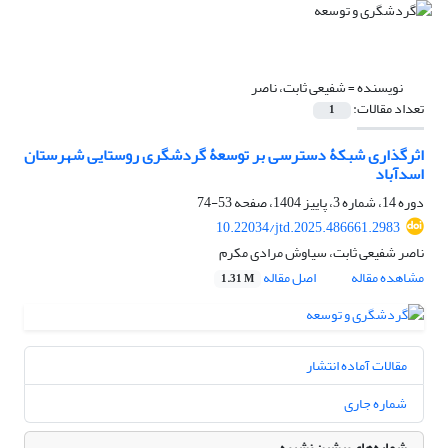
نویسنده =
شفیعی ثابت، ناصر
تعداد مقالات:
1
اثرگذاری شبکۀ دسترسی بر توسعۀ گردشگری روستایی شهرستان
اسدآباد
دوره 14، شماره 3، پاییز 1404، صفحه
53-74
10.22034/jtd.2025.486661.2983
ناصر شفیعی ثابت، سیاوش مرادی مکرم
مشاهده مقاله
اصل مقاله
1.31 M
مقالات آماده انتشار
شماره جاری
شماره‌های پیشین نشریه