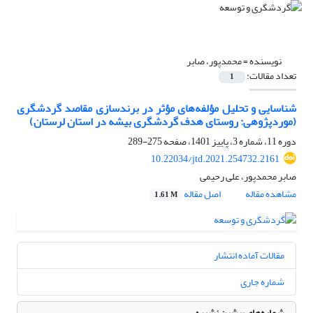
نویسنده =
محمدپور، صابر
تعداد مقالات:
1
شناسایی و تحلیل مؤلفه‌های مؤثر در برندسازی مقاصد گردشگری
(موردپژوهی: روستای هدف گردشگری بیشه در استان لرستان)
دوره 11، شماره 3، پاییز 1401، صفحه
275-289
10.22034/jtd.2021.254732.2161
صابر محمدپور، علی رحیمی
مشاهده مقاله
اصل مقاله
1.61 M
مقالات آماده انتشار
شماره جاری
شماره‌های پیشین نشریه