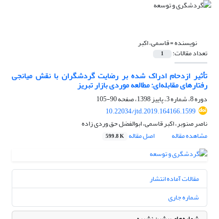
نویسنده =
قاسمی، اکبر
تعداد مقالات:
1
تأثیر ازدحام ادراک شده بر رضایت گردشگران با نقش میانجی
رفتارهای مقابله‌ای: مطالعه موردی بازار تبریز
دوره 8، شماره 3، پاییز 1398، صفحه
90-105
10.22034/jtd.2019.164166.1599
ناصر صنوبر، اکبر قاسمی، ابوالفضل حق وردی زاده
مشاهده مقاله
اصل مقاله
599.8 K
مقالات آماده انتشار
شماره جاری
شماره‌های پیشین نشریه