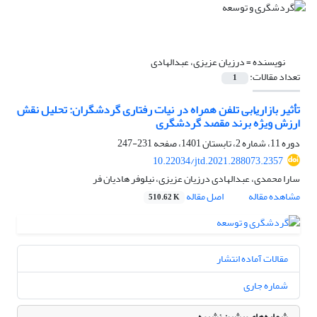
نویسنده =
درزیان عزیزی، عبدالهادی
تعداد مقالات:
1
تأثیر بازاریابی تلفن همراه در نیات رفتاری گردشگران: تحلیل نقش
ارزش ویژهٔ برند مقصد گردشگری
دوره 11، شماره 2، تابستان 1401، صفحه
231-247
10.22034/jtd.2021.288073.2357
سارا محمدی، عبدالهادی درزیان عزیزی، نیلوفر هادیان فر
مشاهده مقاله
اصل مقاله
510.62 K
مقالات آماده انتشار
شماره جاری
شماره‌های پیشین نشریه