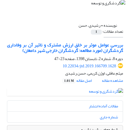
نویسنده =
رشیدی، حسن
تعداد مقالات:
1
بررسی عوامل موثر بر خلق ارزش مشترک و تاثیر آن بر وفاداری
گردشگران (مورد مطالعه: گردشگران خارجی شهر دامغان)
دوره 8، شماره 2، تابستان 1398، صفحه
23-47
10.22034/jtd.2019.166709.1628
میثم عاقلی، اوژن کریمی، حسن رشیدی
مشاهده مقاله
اصل مقاله
1.01 M
مقالات آماده انتشار
شماره جاری
شماره‌های پیشین نشریه