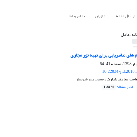
ارسال مقاله
داوران
تماس با ما
انه، عادل
 های تناظریابی برای تهیه تور مجازی
41-64
10.22034/jtd.2018
القاسم صادقی نیارکی، مسعود ورشوساز
اصل مقاله
1.88 M