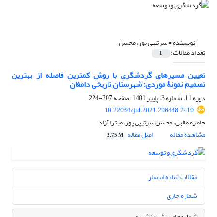
نویسنده =
سرتیپی پور، محسن
تعداد مقالات:
1
تعیین مسیرهای گردشگری با روش کمترین فاصله از بهترین
تصمیم نمونۀ موردی: شهرستان تاریخی دامغان
دوره 11، شماره 3، پاییز 1401، صفحه
207-224
10.22034/jtd.2021.298448.2410
خاطره طالبی، محسن سرتیپی پور، میترا آزاد
مشاهده مقاله
اصل مقاله
2.75 M
مقالات آماده انتشار
شماره جاری
شماره‌های پیشین نشریه