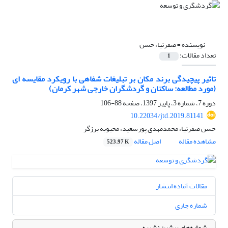
نویسنده =
صفرنیا، حسن
تعداد مقالات:
1
تاثیر پیچیدگی برند مکان بر تبلیغات شفاهی با رویکرد مقایسه ای
(مورد مطالعه: ساکنان و گردشگران خارجی شهر کرمان)
دوره 7، شماره 3، پاییز 1397، صفحه
88-106
10.22034/jtd.2019.81141
حسن صفرنیا، محمدمهدی پورسعید، محبوبه برزگر
مشاهده مقاله
اصل مقاله
523.97 K
مقالات آماده انتشار
شماره جاری
شماره‌های پیشین نشریه