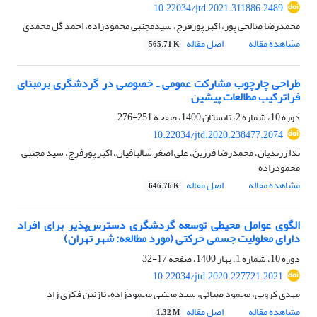
10.22034/jtd.2021.311886.2489
محمدرضا صالحی پور، اکبر پورفرج، سیدمجتبی محمودزاده، احمد گل محمدی
مشاهده مقاله
اصل مقاله
565.71 K
طراحی چارچوب مشارکت عمومی ـ خصوصی در گردشگری برمبنای
فراترکیب مطالعات پیشین
دوره 10، شماره 2، تابستان 1400، صفحه
251-276
10.22034/jtd.2020.238477.2074
ندا زرندیان، محمدرضا فرزین، علی اصغر شالبافیان، اکبر پورفرج، سید مجتبی
محمودزاده
مشاهده مقاله
اصل مقاله
646.76 K
الگوی عوامل محیطی توسعه گردشگری دسترس‌پذیر برای افراد
دارای معلولیت جسمی حرکتی (مورد مطالعه: شهر تهران)
دوره 10، شماره 1، بهار 1400، صفحه
17-32
10.22034/jtd.2020.227721.2021
مهدی کروبی، محمود ضیائی، سید مجتبی محمودزاده، نازنین فکری زاد
مشاهده مقاله
اصل مقاله
1.32 M