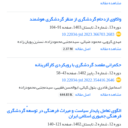
مشاهده مقاله
واکاوی ازدحام گردشگری از منظر گردشگری هوشمند
دوره 13، شماره 2، تابستان 1403، صفحه
91-104
10.22034/jtd.2023.366703.2683
مهدی کروبی، محمود ضیائی، سیدمجتبی محمودزاده، نسترن پویان زاده
مشاهده مقاله
اصل مقاله
2.37 M
حکمرانی مقصد گردشگری با رویکردی کارآفرینانه
دوره 12، شماره 3، پاییز 1402، صفحه
43-58
10.22034/jtd.2022.354416.2646
اسماعیل قادری، بتول کیائی، ابوالحسن فقیهی، سیدمجتبی محمودزاده
مشاهده مقاله
اصل مقاله
644.83 K
الگوی تعامل پایدار سیاست و میراث فرهنگی در توسعهٔ گردشگری
فرهنگی جمهوری اسلامی ایران
دوره 12، شماره 2، تابستان 1402، صفحه
121-140