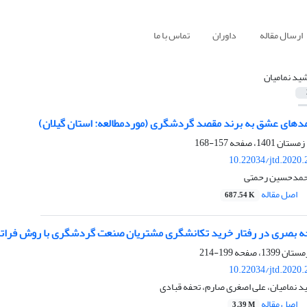
ارسال مقاله
داوران
تماس با ما
ید نمامیان
امدهای عشق به برند مقصد گردشگری (موردمطالعه: استان گیلان)
157-168
10.22034/jtd.2020
محمدحسین رحمتی
اصل مقاله
687.54 K
جه بصری در رفتار خرید تکانشگری مشتریان صنعت گردشگری با روش فرات
199-214
10.22034/jtd.2020
 نمامیان، علی اصغری صارم، تحفه قبادی
اصل مقاله
3.39 M