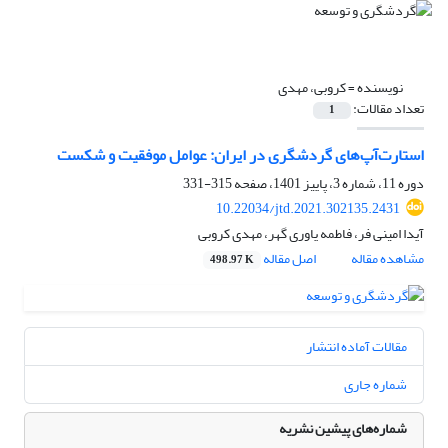
نویسنده =
کروبی، مهدی
تعداد مقالات:
1
استارت‌آپ‌های گردشگری در ایران: عوامل موفقیت و شکست
دوره 11، شماره 3، پاییز 1401، صفحه
315-331
10.22034/jtd.2021.302135.2431
آیدا امینی فر، فاطمه یاوری گهر، مهدی کروبی
مشاهده مقاله
اصل مقاله
498.97 K
مقالات آماده انتشار
شماره جاری
شماره‌های پیشین نشریه