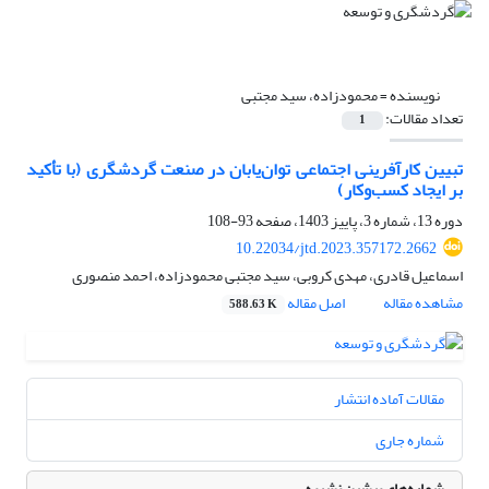
نویسنده =
محمودزاده، سید مجتبی
تعداد مقالات:
1
تبیین کارآفرینی اجتماعی توان‌یابان در صنعت گردشگری (با تأکید
بر ایجاد کسب‌وکار)
دوره 13، شماره 3، پاییز 1403، صفحه
93-108
10.22034/jtd.2023.357172.2662
اسماعیل قادری، مهدی کروبی، سید مجتبی محمودزاده، احمد منصوری
مشاهده مقاله
اصل مقاله
588.63 K
مقالات آماده انتشار
شماره جاری
شماره‌های پیشین نشریه