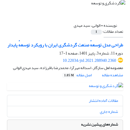
نویسنده =
الوانی، سید مهدی
تعداد مقالات:
1
طراحی مدل توسعهٔ صنعت گردشگری ایران با رویکرد توسعهٔ پایدار
دوره 11، شماره 3، پاییز 1401، صفحه
1-17
10.22034/jtd.2021.288940.2360
معصومه لعل سازگار، اسداله مهرآرا، محمدرضا باقرزاده، سید مهدی الوانی
مشاهده مقاله
اصل مقاله
1.05 M
مقالات آماده انتشار
شماره جاری
شماره‌های پیشین نشریه